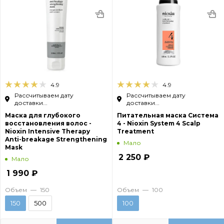
4.9
4.9
Рассчитываем дату
Рассчитываем дату
доставки...
доставки...
Маска для глубокого
Питательная маска Система
восстановления волос -
4 - Nioxin System 4 Scalp
Nioxin Intensive Therapy
Treatment
Anti-breakage Strengthening
Мало
Mask
2 250
₽
Мало
1 990
₽
Объем
—
150
Объем
—
100
150
500
100