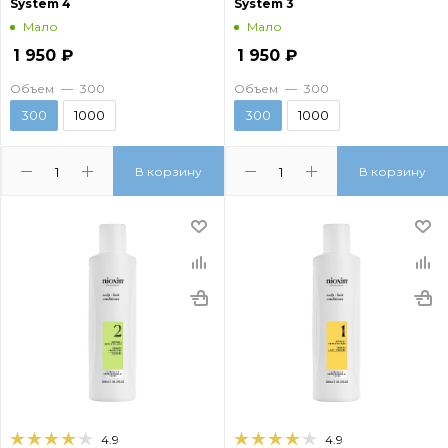
System 4
System 3
Мало
Мало
1 950
₽
1 950
₽
Объем
—
300
Объем
—
300
300
1000
300
1000
В корзину
В корзину
4.9
4.9