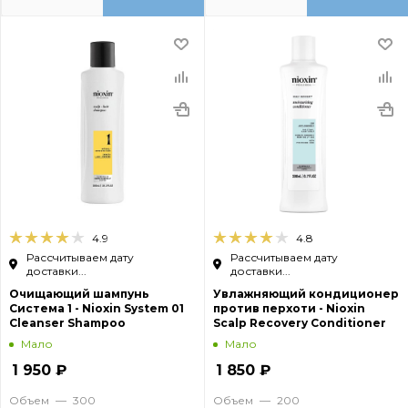
4.9
4.8
Рассчитываем дату
Рассчитываем дату
доставки...
доставки...
Очищающий шампунь
Увлажняющий кондиционер
Система 1 - Nioxin System 01
против перхоти - Nioxin
Cleanser Shampoo
Scalp Recovery Conditioner
Мало
Мало
1 950
₽
1 850
₽
Объем
—
300
Объем
—
200