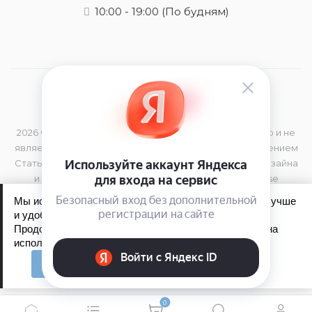
10:00 - 19:00
(По будням)
2026 © Данный сайт носит информационный характер и не
является публичной офертой, определяемой положением
Статьи 437 (2) Гражданского Кодекса РФ Элементы дизайна
и торговая марка принадлежат компании Kerastase
Мы используем файлы cookie, чтобы сайт работал лучше
и удобнее для вас.
Продолжая пользоваться сайтом, вы соглашаетесь на
Обработка персональных данных
использование файлов cookie.
Политика конфиденциальности
Принять
0