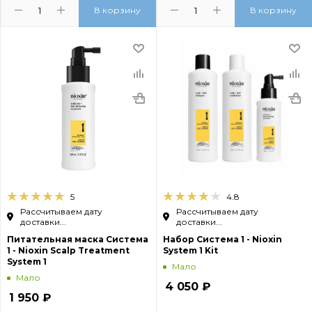
В корзину
В корзину
5
4.8
Рассчитываем дату
Рассчитываем дату
доставки...
доставки...
Питательная маска Система
Набор Система 1 - Nioxin
1 - Nioxin Scalp Treatment
System 1 Kit
System 1
Мало
Мало
4 050
₽
1 950
₽