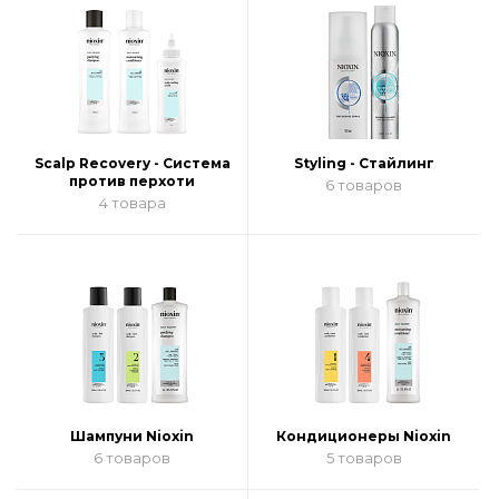
Scalp Recovery - Система
Styling - Стайлинг
против перхоти
6 товаров
4 товара
Шампуни Nioxin
Кондиционеры Nioxin
6 товаров
5 товаров