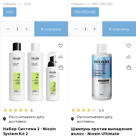
Объем
—
100
Объем
—
150+150+50
100
150+150+50
В корзину
В корзину
5
4.9
Рассчитываем дату
Рассчитываем дату
доставки...
доставки...
Набор Система 2 - Nioxin
Шампунь против выпадения
System Kit 2
волос - Nioxin Ultimate