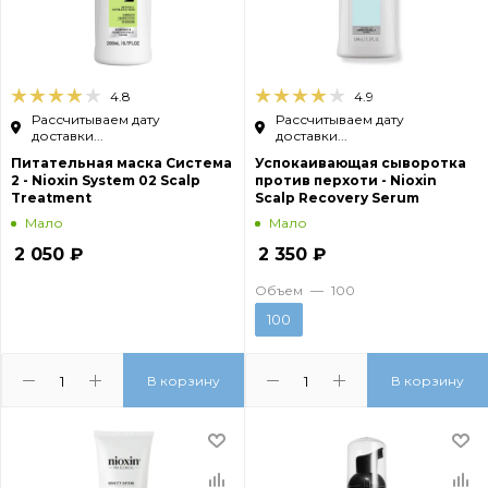
4.8
4.9
Рассчитываем дату
Рассчитываем дату
доставки...
доставки...
Питательная маска Система
Успокаивающая сыворотка
2 - Nioxin System 02 Scalp
против перхоти - Nioxin
Treatment
Scalp Recovery Serum
Мало
Мало
2 050
₽
2 350
₽
Объем
—
100
100
В корзину
В корзину